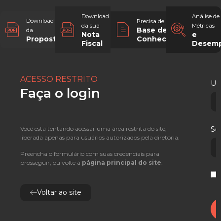
Download
Análise de
Download
Precisa de ajuda?
da sua
Métricas
Base de
da
Nota
e
Conhecimento
Proposta
Fiscal
Desem
ACESSO RESTRITO
Usu
Faça o login
Você está tentando acessar uma área restrita do site,
Se
liberada apenas para usuários autorizados pela diretoria.
Preencha o formulário com suas credenciais para
prosseguir, ou volte à
página principal do site
.
L
Voltar ao site