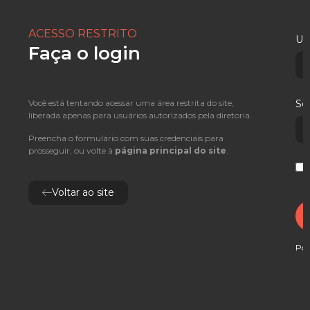
ACESSO RESTRITO
Usu
Faça o login
Você está tentando acessar uma área restrita do site,
Se
liberada apenas para usuários autorizados pela diretoria.
Preencha o formulário com suas credenciais para
prosseguir, ou volte à
página principal do site
.
L
Voltar ao site
Pox