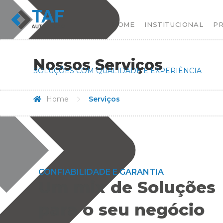
HOME
INSTITUCIONAL
P
Nossos Serviços
SOLUÇÕES COM QUALIDADE E EXPERIÊNCIA
Home
Serviços
CONFIABILIDADE E GARANTIA
Um mix de Soluções
para o seu negócio