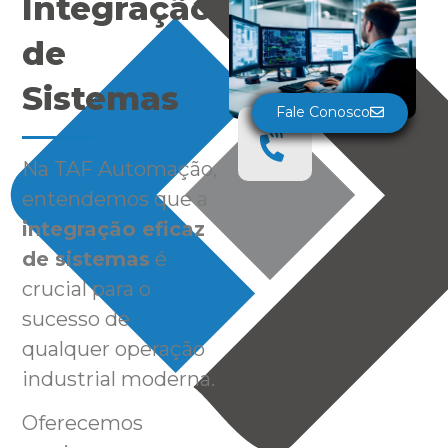
Integração
de
Sistemas
Fale Conosco
Na TAF Automação,
entendemos que a
integração eficaz
de sistemas
é
crucial para o
sucesso de
qualquer operação
industrial moderna.
Oferecemos