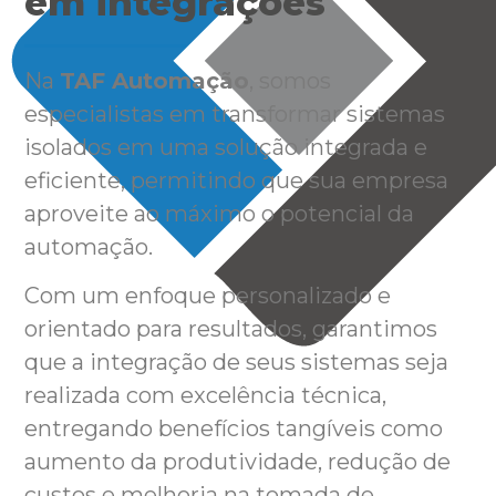
em integrações
Na
TAF Automação
, somos
especialistas em transformar sistemas
isolados em uma solução integrada e
eficiente, permitindo que sua empresa
aproveite ao máximo o potencial da
automação.
Com um enfoque personalizado e
orientado para resultados, garantimos
que a integração de seus sistemas seja
realizada com excelência técnica,
entregando benefícios tangíveis como
aumento da produtividade, redução de
custos e melhoria na tomada de