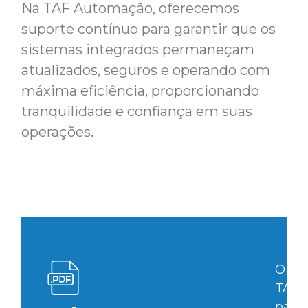
Na TAF Automação, oferecemos
suporte contínuo para garantir que os
sistemas integrados permaneçam
atualizados, seguros e operando com
máxima eficiência, proporcionando
tranquilidade e confiança em suas
operações.
O
fol
TAF 
para